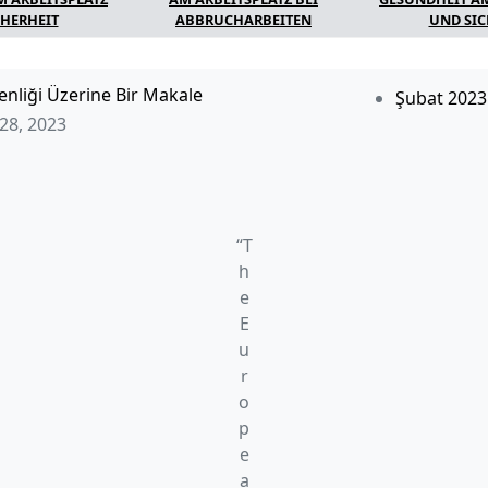
CHERHEIT
ABBRUCHARBEITEN
UND SIC
enliği Üzerine Bir Makale
Şubat 2023
28, 2023
“T
h
e
E
u
r
o
p
e
a