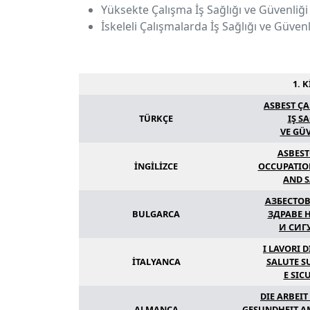
Yüksekte Çalışma İş Sağlığı ve Güvenliği
İskeleli Çalışmalarda İş Sağlığı ve Güve
1. 
ASBEST Ç
TÜRKÇE
IŞ S
VE GÜ
ASBEST
İNGİLİZCE
OCCUPATIO
AND S
АЗБЕСТО
BULGARCA
ЗДРАВЕ 
И СИГ
I LAVORI 
İTALYANCA
SALUTE S
E SIC
DIE ARBEIT
ALMANCA
GESUNDHEIT A