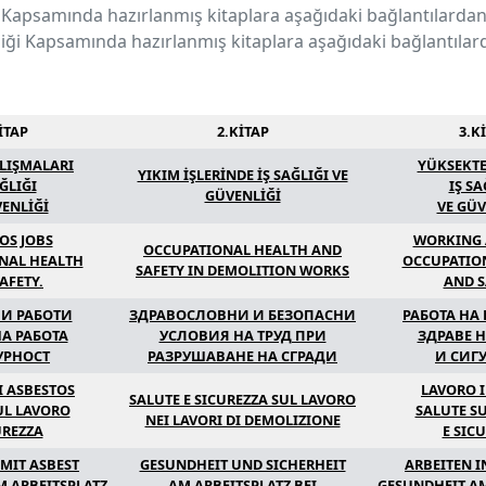
 Kapsamında hazırlanmış kitaplara aşağıdaki bağlantılardan u
nliği Kapsamında hazırlanmış kitaplara aşağıdaki bağlantılard
KİTAP
2.KİTAP
3.K
ALIŞMALARI
YÜKSEKTE
YIKIM İŞLERİNDE İŞ SAĞLIĞI VE
AĞLIĞI
IŞ SA
GÜVENLİĞİ
VENLİĞİ
VE GÜV
OS JOBS
WORKING 
OCCUPATIONAL HEALTH AND
NAL HEALTH
OCCUPATIO
SAFETY IN DEMOLITION WORKS
AFETY.
AND S
ВИ РАБОТИ
ЗДРАВОСЛОВНИ И БЕЗОПАСНИ
РАБОТА НА
НА РАБОТА
УСЛОВИЯ НА ТРУД ПРИ
ЗДРАВЕ Н
УРНОСТ
РАЗРУШАВАНЕ НА СГРАДИ
И СИГ
DI ASBESTOS
LAVORO 
SALUTE E SICUREZZA SUL LAVORO
UL LAVORO
SALUTE S
NEI LAVORI DI DEMOLIZIONE
UREZZA
E SIC
 MIT ASBEST
GESUNDHEIT UND SICHERHEIT
ARBEITEN I
M ARBEITSPLATZ
AM ARBEITSPLATZ BEI
GESUNDHEIT AM