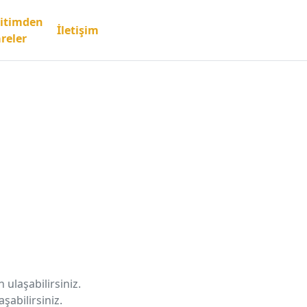
itimden
İletişim
reler
ulaşabilirsiniz.
şabilirsiniz.