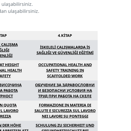
laşabilirsiniz.
an ulaşabilirsiniz.
İTAP
4.KİTAP
 ÇALIŞMA
İSKELELİ ÇALIŞMALARDA İŞ
ĞLIĞI
SAĞLIĞI VE GÜVENLİĞİ EĞİTİMİ
ENLİĞİ
AT HEIGHT
OCCUPATIONAL HEALTH AND
NAL HEALTH
SAFETY TRAINING IN
AFETY
SCAFFOLDED WORK
 ВИСОЧИНА
ОБУЧЕНИЕ ЗА ЗДРАВОСЛОВНИ
А РАБОТА
И БЕЗОПАСНИ УСЛОВИЯ НА
УРНОСТ
ТРУД ПРИ РАБОТА НА СКЕЛЕ
IN QUOTA
FORMAZIONE IN MATERIA DI
UL LAVORO
SALUTE E SICUREZZA SUL LAVORO
UREZZA
NEI LAVORI SU PONTEGGI
N DER HÖHE
SCHULUNG ZU SICHERHEIT UND
 ARBEITSPLATZ
GESUNDHEITSSCHUTZ BEI